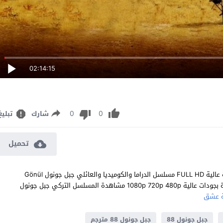
02:14:15
0
0
شارك
تبليغ
تحميل
مشاهدة مسلسل جبل جونول الحلقة 88 مترجم للعربية اون لاين جودة عالية FULL HD مسلسل الدراما والكوميديا والعائلي جبل جونول Gönül
Dağı الحلقة 88 الثامنة والثمانون كاملة تحميل مباشر سيرفرات متعددة بجودات عالية 1080p 720p 480p مشاهدة المسلسل التركي جبل جونول
 عشق
جبل جونول 88
جبل جونول 88 مترجم