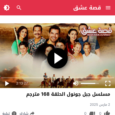
قصة عشق
2:13:27
مسلسل جبل جونول الحلقة 168 مترجم
2 مارس 2025
0
0
شارك
تبليغ