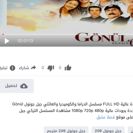
02:01:13
0
0
شارك
تبليغ
تحميل
مشاهدة مسلسل جبل جونول الحلقة 209 مترجم للعربية اون لاين جودة عالية FULL HD مسلسل الدراما والكوميديا والعائلي جبل جونول Gönül
Dağı الحلقة 209 المائتان والتاسعة كاملة تحميل مباشر سيرفرات متعددة بجودات عالية 1080p 720p 480p مشاهدة المسلسل التركي جبل
قصة عشق
ل
جبل جونول 209
جبل جونول 209 مترجم