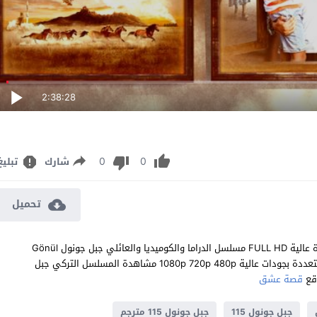
2:38:28
0
0
شارك
تبليغ
تحميل
مشاهدة مسلسل جبل جونول الحلقة 115 مترجم للعربية اون لاين جودة عالية FULL HD مسلسل الدراما والكوميديا والعائلي جبل جونول Gönül
Dağı الحلقة 115 المائة والخامسة عشر كاملة تحميل مباشر سيرفرات متعددة بجودات عالية 1080p 720p 480p مشاهدة المسلسل التركي جبل
قصة عشق
جبل جونول 115
جبل جونول 115 مترجم