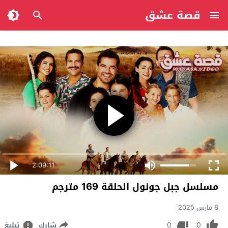
قصة عشق
2:09:11
مسلسل جبل جونول الحلقة 169 مترجم
8 مارس 2025
0
0
شارك
تبليغ