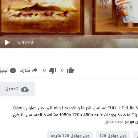
2:40:46
0
0
شارك
تبليغ
تحميل
مشاهدة مسلسل جبل جونول الحلقة 129 مترجم للعربية اون لاين جودة عالية FULL HD مسلسل الدراما والكوميديا والعائلي جبل جونول Gönül
Dağı الحلقة 129 المائة والتاسعة والعشرون كاملة تحميل مباشر سيرفرات متعددة بجودات عالية 1080p 720p 480p مشاهدة المسلسل التركي
قصة عشق
جبل جونول 129
جبل جونول 129 مترجم