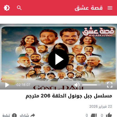
قصة عشق
02:18:07
مسلسل جبل جونول الحلقة 206 مترجم
22 فبراير 2026
0
0
شارك
تبليغ