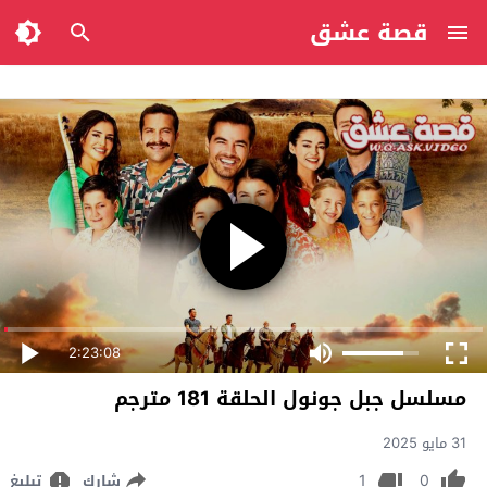
قصة عشق
2:23:08
مسلسل جبل جونول الحلقة 181 مترجم
31 مايو 2025
1
0
شارك
تبليغ