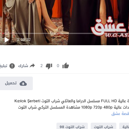
2:39:32
2
0
شارك
تبليغ
تحميل
مشاهدة مسلسل شراب التوت الحلقة 98 مترجم للعربية اون لاين جودة عالية FULL HD مسلسل الدراما والعائلي شراب التوت Kızılcık Şerbeti
الحلقة 98 الثامنة والتسعون كاملة تحميل مباشر سيرفرات متعددة بجودات عالية 1080p 720p 480p مشاهدة المسلسل التركي شراب التوت
صة عشق
لية
شراب التوت
شراب التوت 98