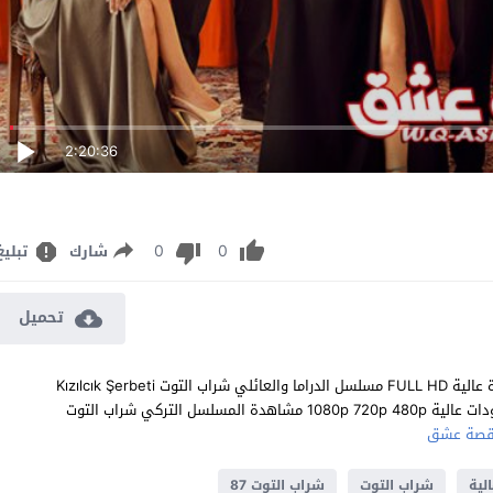
2:20:36
0
0
شارك
تبليغ
تحميل
مشاهدة مسلسل شراب التوت الحلقة 87 مترجم للعربية اون لاين جودة عالية FULL HD مسلسل الدراما والعائلي شراب التوت Kızılcık Şerbeti
الحلقة 87 السابعة والثمانون كاملة تحميل مباشر سيرفرات متعددة بجودات عالية 1080p 720p 480p مشاهدة المسلسل التركي شراب التوت
صة عشق
لية
شراب التوت
شراب التوت 87