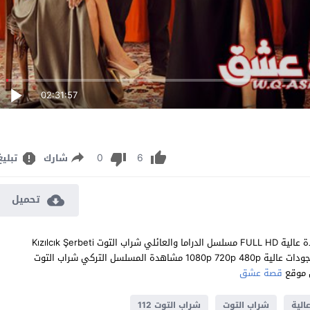
02:31:57
0
6
شارك
تبليغ
تحميل
مشاهدة مسلسل شراب التوت الحلقة 112 مترجم للعربية اون لاين جودة عالية FULL HD مسلسل الدراما والعائلي شراب التوت Kızılcık Şerbeti
الحلقة 112 المائة والثانية عشر كاملة تحميل مباشر سيرفرات متعددة بجودات عالية 1080p 720p 480p مشاهدة المسلسل التركي شراب التوت
قصة عشق
الية
شراب التوت
شراب التوت 112