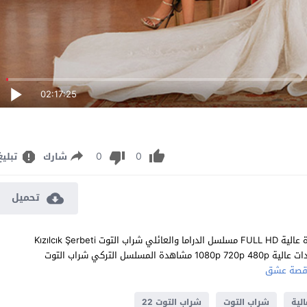
02:17:25
0
0
شارك
تبليغ
تحميل
مشاهدة مسلسل شراب التوت الحلقة 22 مترجم للعربية اون لاين جودة عالية FULL HD مسلسل الدراما والعائلي شراب التوت Kızılcık Şerbeti
الحلقة 22 الثانية والعشرون كاملة تحميل مباشر سيرفرات متعددة بجودات عالية 1080p 720p 480p مشاهدة المسلسل التركي شراب التوت
صة عشق
لية
شراب التوت
شراب التوت 22