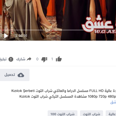
2:36:16
0
1
شارك
تبليغ
تحميل
مشاهدة مسلسل شراب التوت الحلقة 100 مترجم للعربية اون لاين جودة عالية FULL HD مسلسل الدراما والعائلي شراب التوت Kızılcık Şerbeti
الحلقة 100 المائة كاملة تحميل مباشر سيرفرات متعددة بجودات عالية 1080p 720p 480p مشاهدة المسلسل التركي شراب التوت Kızılcık
شق
الية
شراب التوت
شراب التوت 100