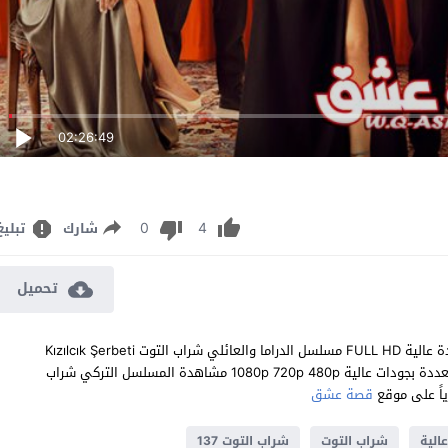
02:26:49
0
4
شارك
تبليغ
تحميل
مشاهدة مسلسل شراب التوت الحلقة 137 مترجم للعربية اون لاين جودة عالية FULL HD مسلسل الدراما والعائلي شراب التوت Kızılcık Şerbeti
الحلقة 137 المائة والسابعة والثلاثون كاملة تحميل مباشر سيرفرات متعددة بجودات عالية 1080p 720p 480p مشاهدة المسلسل التركي شراب
قصة عشق
الية
شراب التوت
شراب التوت 137