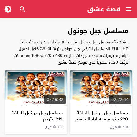
قصة عشق
مسلسل جبل جونول
مشاهدة مسلسل جبل جونول مترجم للعربية اون لاين جودة عالية
FULL HD المسلسل التركي جبل جونول Gönül Dağı كامل تحميل
مباشر سيرفرات متعددة بجودات عالية 1080p 720p 480p مسلسلات
تركية 2020 حصرياً على موقع قصة عشق
02:19:32
02:22:44
مسلسل جبل جونول الحلقة
مسلسل جبل جونول الحلقة
220 مترجم – نهاية الموسم
219 مترجم
منذ شهرين
منذ شهرين