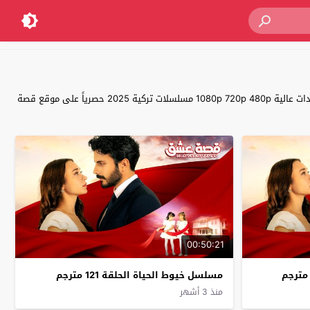
مشاهدة مسلسل خيوط الحياة مترجم للعربية اون لاين جودة عالية FULL HD المسلسل التركي خيوط الحياة Can Bagi كامل تحميل مباشر سيرفرات متعددة بجودات عالية 1080p 720p 480p مسلسلات تركية 2025 حصرياً على موقع قصة
00:50:21
مسلسل خيوط الحياة الحلقة 121 مترجم
منذ 3 أشهر