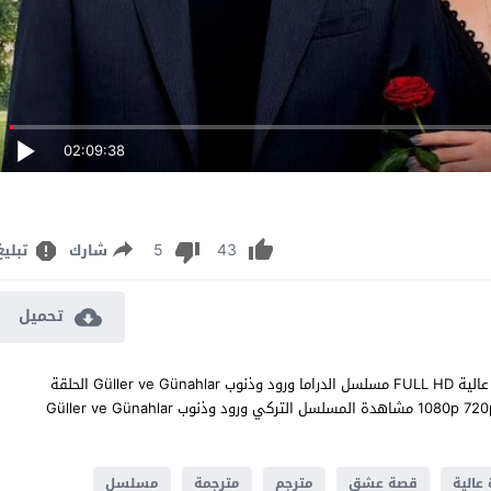
02:09:38
5
43
شارك
تبليغ
تحميل
مشاهدة مسلسل ورود وذنوب الحلقة 9 مترجم للعربية اون لاين جودة عالية FULL HD مسلسل الدراما ورود وذنوب Güller ve Günahlar الحلقة
9 التاسعة كاملة تحميل مباشر سيرفرات متعددة بجودات عالية 1080p 720p 480p مشاهدة المسلسل التركي ورود وذنوب Güller ve Günahlar
عالية
قصة عشق
مترجم
مترجمة
مسلسل