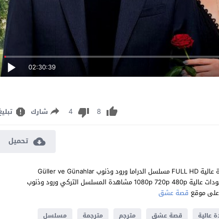
02:30:39
4
8
شارك
تبليغ
تحميل
مشاهدة مسلسل ورود وذنوب الحلقة 29 مترجم للعربية اون لاين جودة عالية FULL HD مسلسل الدراما ورود وذنوب Güller ve Günahlar
الحلقة 29 التاسعة والعشرون كاملة تحميل مباشر سيرفرات متعددة بجودات عالية 1080p 720p 480p مشاهدة المسلسل التركي ورود وذنوب
قصة عشق
 عالية
قصة عشق
مترجم
مترجمة
مسلسل