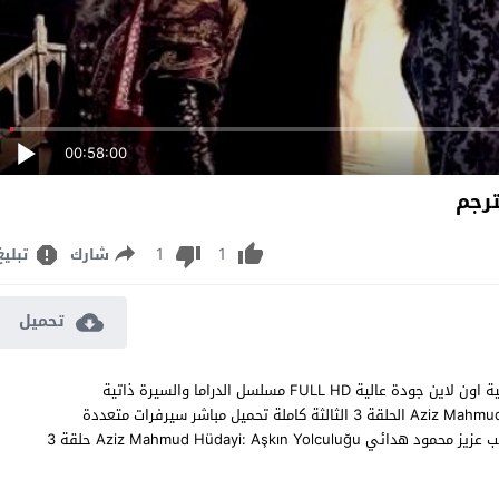
00:58:00
1
1
شارك
تبليغ
تحميل
مشاهدة مسلسل رحلة الحب عزيز محمود هدائي الحلقة 3 مترجم للعربية اون لاين جودة عالية FULL HD مسلسل الدراما والسيرة ذاتية
والتاريخي رحلة الحب عزيز محمود هدائي Aziz Mahmud Hüdayi: Aşkın Yolculuğu الحلقة 3 الثالثة كاملة تحميل مباشر سيرفرات متعددة
بجودات عالية 1080p 720p 480p مشاهدة المسلسل التركي رحلة الحب عزيز محمود هدائي Aziz Mahmud Hüdayi: Aşkın Yolculuğu حلقة 3