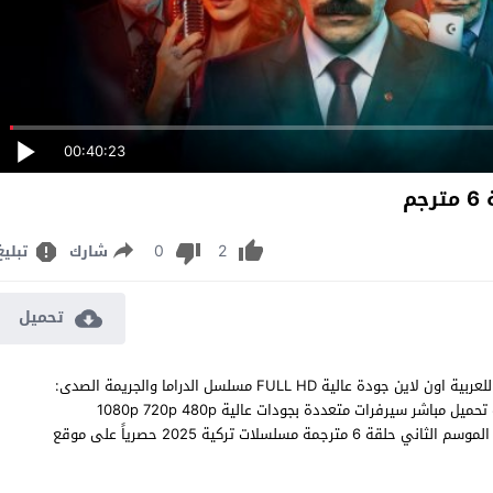
00:40:23
م
0
2
شارك
تبليغ
تحميل
مشاهدة مسلسل الصدى: اليد الخفية الموسم الثاني الحلقة 6 مترجم للعربية اون لاين جودة عالية FULL HD مسلسل الدراما والجريمة الصدى:
اليد الخفية Yankı: Görünmez El الموسم 2 الحلقة 6 السادسة كاملة تحميل مباشر سيرفرات متعددة بجودات عالية 1080p 720p 480p