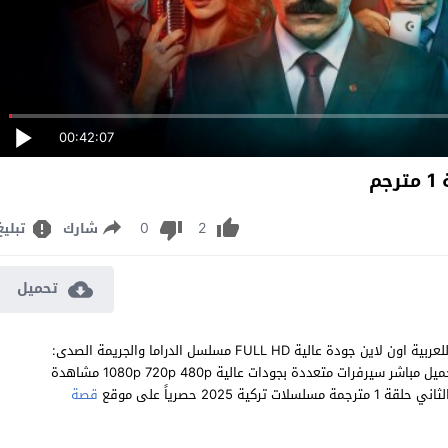
00:42:07
م
0
2
شارك
تبليغ
تحميل
مشاهدة مسلسل الصدى: اليد الخفية الموسم الثاني الحلقة 1 مترجم للعربية اون لاين جودة عالية FULL HD مسلسل الدراما والجريمة الصدى:
اليد الخفية Yankı: Görünmez El الموسم 2 الحلقة 1 الاولى كاملة تحميل مباشر سيرفرات متعددة بجودات عالية 1080p 720p 480p مشاهدة
قصة