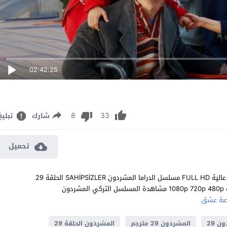
02:42:25
8
33
شارك
تبليغ
تحميل
مشاهدة مسلسل المشردون الحلقة 29 مترجم للعربية اون لاين جودة عالية FULL HD مسلسل الدراما المشردون SAHİPSİZLER الحلقة 29
التاسعة والعشرون كاملة تحميل مباشر سيرفرات متعددة بجودات عالية 1080p 720p 480p مشاهدة المسلسل التركي المشردون
ة عشق
ن 29
المشردون 29 مترجم
المشردون الحلقة 29