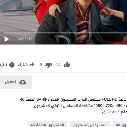
02:35:32
9
14
شارك
تبليغ
تحميل
مشاهدة مسلسل المشردون الحلقة 46 مترجم للعربية اون لاين جودة عالية FULL HD مسلسل الدراما المشردون SAHİPSİZLER الحلقة 46
السادسة والأربعون كاملة تحميل مباشر سيرفرات متعددة بجودات عالية 1080p 720p 480p مشاهدة المسلسل التركي المشردون
قصة عشق
ن 46
المشردون 46 مترجم
المشردون الحلقة 46