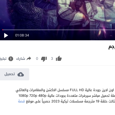
01:08:34
0
3
شارك
تبليغ
تحميل
مشاهدة مسلسل الرمز كرلانج الموسم الثالث الحلقة 19 مترجم للعربية اون لاين جودة عالية FULL HD مسلسل الاكشن والمغامرات والعائلي
الرمز كرلانج Kod Adı: Kırlangıç الموسم 3 الحلقة 19 التاسعة عشر كاملة تحميل مباشر سيرفرات متعددة بجودات عالية 1080p 720p 480p
قصة