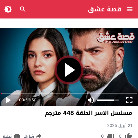
قصة عشق
00:56:50
مسلسل الاسر الحلقة 448 مترجم
21 أبريل 2025
0
0
شارك
تبليغ