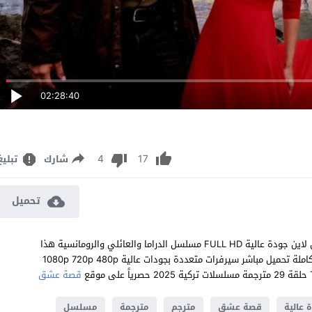
02:28:40
4
17
شارك
تبليغ
تحميل
مشاهدة مسلسل هذا البحر سوف يفيض الحلقة 29 مترجم للعربية اون لاين جودة عالية FULL HD مسلسل الدراما والعائلي والرومانسية هذا
البحر سوف يفيض Taşacak Bu Deniz الحلقة 29 التاسعة والعشرون كاملة تحميل مباشر سيرفرات متعددة بجودات عالية 1080p 720p 480p
قصة عشق
 عالية
قصة عشق
مترجم
مترجمة
مسلسل