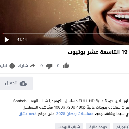
41:44
0
0
شارك
تبليغ
تحميل
مشاهدة مسلسل شباب البومب الموسم الثالث عشر الحلقة 19 يوتيوب اون لاين جودة عالية FULL HD مسلسل الكوميديا شباب البومب Shabab
Al Bumb الموسم 13 الحلقة 19 التاسعة عشر كاملة تحميل مباشر سيرفرات متعددة بجودات عالية 1080p 720p 480p مشاهدة المسلسل
مسلسلات رمضان 2025
على موقع
قصة عشق
يليجرام
جودة عالية
شباب البومب