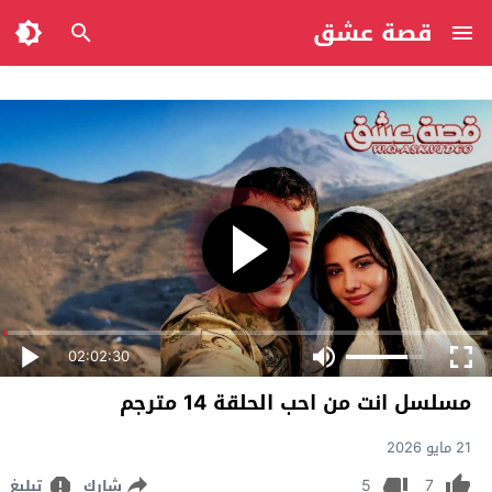
قصة عشق
02:02:30
مسلسل انت من احب الحلقة 14 مترجم
21 مايو 2026
5
7
شارك
تبليغ