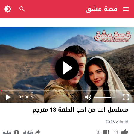
قصة عشق
02:00:46
مسلسل انت من احب الحلقة 13 مترجم
15 مايو 2026
3
11
شارك
تبليغ