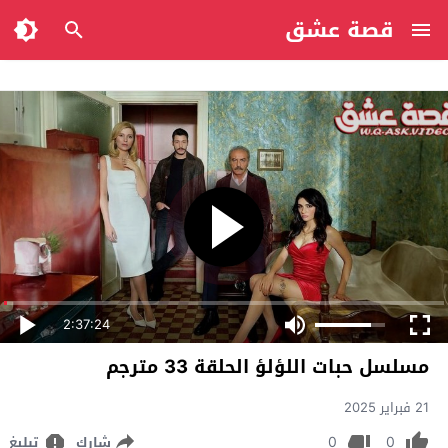
قصة عشق
2:37:24
مسلسل حبات اللؤلؤ الحلقة 33 مترجم
21 فبراير 2025
0
0
شارك
تبليغ