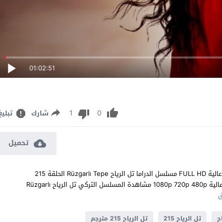
01:02:51
1
0
شارك
تبليغ
تحميل
مشاهدة مسلسل تل الرياح الحلقة 215 مترجم للعربية اون لاين جودة عالية FULL HD مسلسل الدراما تل الرياح Rüzgarlı Tepe الحلقة 215
المائتان والخامسة عشر كاملة تحميل مباشر سيرفرات متعددة بجودات عالية 1080p 720p 480p مشاهدة المسلسل التركي تل الرياح Rüzgarlı
ح
تل الرياح 215
تل الرياح 215 مترجم