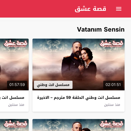
قصة عشق
Vatanım Sensin
01:57:59
02:01:51
مسلسل انت وطني
مسلسل انت وطني الحلقة 59 مترجم – الاخيرة
مسلسل انت وطني 
منذ سنتين
منذ سنتين