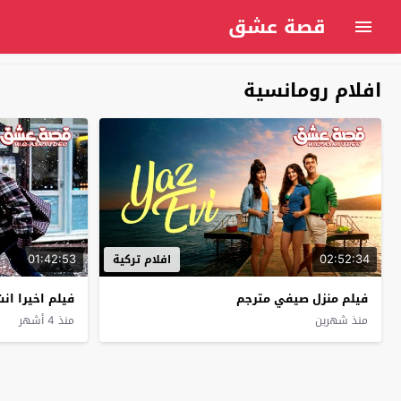
قصة عشق
افلام رومانسية
01:42:53
02:52:34
افلام تركية
فيلم منزل صيفي مترجم
فيلم اخيرا ان
منذ شهرين
منذ 4 أشهر