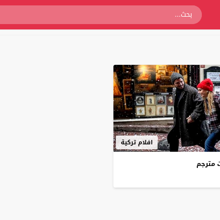
افلام تركية
ت مترجم